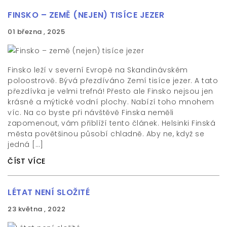
FINSKO – ZEMĚ (NEJEN) TISÍCE JEZER
01 března , 2025
Finsko leží v severní Evropě na Skandinávském
poloostrově. Bývá přezdíváno Zemí tisíce jezer. A tato
přezdívka je velmi trefná! Přesto ale Finsko nejsou jen
krásné a mýtické vodní plochy. Nabízí toho mnohem
víc. Na co byste při návštěvě Finska neměli
zapomenout, vám přiblíží tento článek. Helsinki Finská
města povětšinou působí chladně. Aby ne, když se
jedná […]
ČÍST VÍCE
LÉTAT NENÍ SLOŽITÉ
23 května , 2022