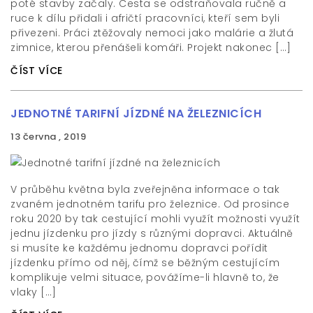
poté stavby začaly. Cesta se odstraňovala ručně a
ruce k dílu přidali i afričtí pracovníci, kteří sem byli
přivezeni. Práci ztěžovaly nemoci jako malárie a žlutá
zimnice, kterou přenášeli komáři. Projekt nakonec […]
ČÍST VÍCE
JEDNOTNÉ TARIFNÍ JÍZDNÉ NA ŽELEZNICÍCH
13 června , 2019
V průběhu května byla zveřejněna informace o tak
zvaném jednotném tarifu pro železnice. Od prosince
roku 2020 by tak cestující mohli využít možnosti využít
jednu jízdenku pro jízdy s různými dopravci. Aktuálně
si musíte ke každému jednomu dopravci pořídit
jízdenku přímo od něj, čímž se běžným cestujícím
komplikuje velmi situace, povážíme-li hlavně to, že
vlaky […]