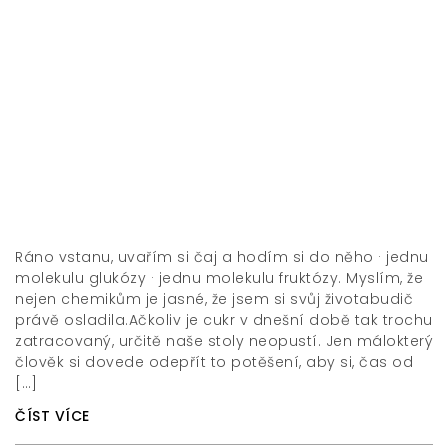
Ráno vstanu, uvařím si čaj a hodím si do něho · jednu
molekulu glukózy · jednu molekulu fruktózy. Myslím, že
nejen chemikům je jasné, že jsem si svůj životabudič
právě osladila.Ačkoliv je cukr v dnešní době tak trochu
zatracovaný, určitě naše stoly neopustí. Jen málokterý
člověk si dovede odepřít to potěšení, aby si, čas od
[…]
ČÍST VÍCE