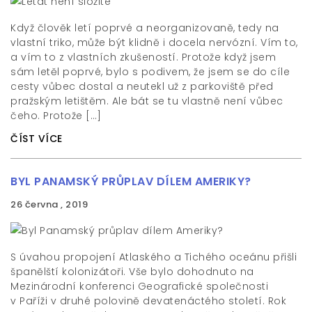
Když člověk letí poprvé a neorganizovaně, tedy na
vlastní triko, může být klidně i docela nervózní. Vím to,
a vím to z vlastních zkušeností. Protože když jsem
sám letěl poprvé, bylo s podivem, že jsem se do cíle
cesty vůbec dostal a neutekl už z parkoviště před
pražským letištěm. Ale bát se tu vlastně není vůbec
čeho. Protože […]
ČÍST VÍCE
BYL PANAMSKÝ PRŮPLAV DÍLEM AMERIKY?
26 června , 2019
S úvahou propojení Atlaského a Tichého oceánu přišli
španělští kolonizátoři. Vše bylo dohodnuto na
Mezinárodní konferenci Geografické společnosti
v Paříži v druhé polovině devatenáctého století. Rok