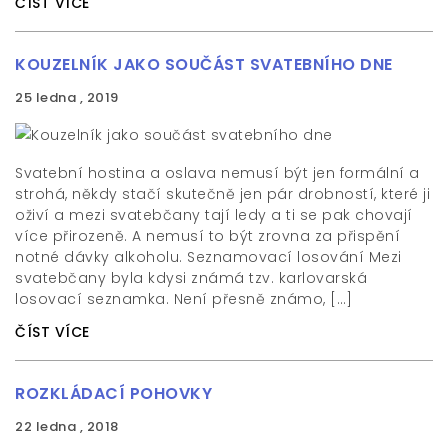
ČÍST VÍCE
KOUZELNÍK JAKO SOUČÁST SVATEBNÍHO DNE
25 ledna , 2019
Svatební hostina a oslava nemusí být jen formální a
strohá, někdy stačí skutečně jen pár drobností, které ji
oživí a mezi svatebčany tají ledy a ti se pak chovají
více přirozeně. A nemusí to být zrovna za přispění
notné dávky alkoholu. Seznamovací losování Mezi
svatebčany byla kdysi známá tzv. karlovarská
losovací seznamka. Není přesně známo, […]
ČÍST VÍCE
ROZKLÁDACÍ POHOVKY
22 ledna , 2018