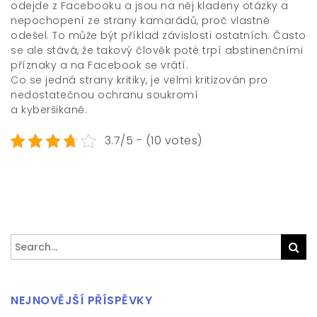
odejde z Facebooku a jsou na něj kladeny otázky a
nepochopení ze strany kamarádů, proč vlastně
odešel. To může být příklad závislosti ostatních. Často
se ale stává, že takový člověk poté trpí abstinenčními
příznaky a na Facebook se vrátí.
Co se jedná strany kritiky, je velmi kritizován pro
nedostatečnou ochranu soukromí
a kyberšikaně.
3.7/5 - (10 votes)
Search
Sea
for:
NEJNOVĚJŠÍ PŘÍSPĚVKY