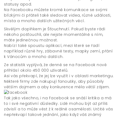
statusy apod.
Na Facebooku můžete kromě komunikace se svými
blízkými či přáteli také sledovat videa, různé události,
místa a mnoho dalších užitečných věcí.
Skvělým doplňkem je Šťouchnutí. Pokud byste rádi
někoho pošťouchli, ale nejste momentálně s ním,
máte jedinečnou možnost.
Nabízí také spoustu aplikací, mezi které se řadí
například různé hry, zábavné testy, mapky zemí, přání
k Vánocům a mnoho dalších.
Ze statistik vyplývá, že denně se na Facebook nově
přihlásí okolo 450 000 uživatelů.
Asi vás překvapí, že jej lze využít i v oblasti marketingu.
Některé firmy zde nakupují fanoušky, aby působily
větším dojmem a aby konkurence měla větší zájem.
Tak jako všechno, i na Facebook se snáší kritika a má
to i své negativní důsledky. Lidé mohou být až příliš
závislí a to může vést ž k reálné osamělosti. Určitě vás
nepřekvapí takové jednání, jako když váš známý