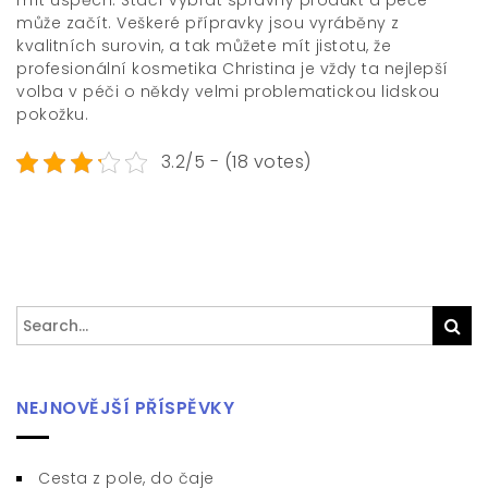
mít úspěch. Stačí vybrat správný produkt a péče
může začít. Veškeré přípravky jsou vyráběny z
kvalitních surovin, a tak můžete mít jistotu, že
profesionální kosmetika
Christina je vždy ta nejlepší
volba v péči o někdy velmi problematickou lidskou
pokožku.
3.2/5 - (18 votes)
Search
Sea
for:
NEJNOVĚJŠÍ PŘÍSPĚVKY
Cesta z pole, do čaje