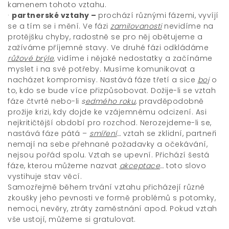
kamenem tohoto vztahu.
·
partnerské vztahy –
prochází různými fázemi, vyvíjí
se a tím se i mění. Ve fázi
zamilovanosti
nevidíme na
protějšku chyby, radostně se pro něj obětujeme a
zažíváme příjemné stavy. Ve druhé fázi odkládáme
růžové brýle
,
vidíme i nějaké nedostatky a začínáme
myslet i na své potřeby. Musíme komunikovat a
nacházet kompromisy. Nastává fáze třetí a sice
boj
o
to, kdo se bude více přizpůsobovat. Dožije-li se vztah
fáze čtvrté nebo-li
s
edmého roku
,
pravděpodobně
prožije krizi, kdy dojde ke vzájemnému odcizení. Asi
nejkritičtější období pro rozchod. Nerozejdeme-li se,
nastává fáze pátá –
smíření
…
vztah se zklidní, partneři
nemají na sebe přehnané požadavky a očekávání,
nejsou pořád spolu. Vztah se upevní. Přichází šestá
fáze, kterou můžeme nazvat
akceptace
…
toto slovo
vystihuje stav věcí.
Samozřejmě během trvání vztahu přicházejí různé
zkoušky jeho pevnosti ve formě problémů s potomky,
nemoci, nevěry, ztráty zaměstnání apod. Pokud vztah
vše ustojí, můžeme si gratulovat.