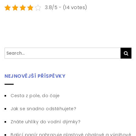
3.8/5 - (14 votes)
Search
Sea
for:
NEJNOVĚJŠÍ PŘÍSPĚVKY
Cesta z pole, do čaje
Jak se snadno odstěhujete?
Znáte uhlíky do vodní dýmky?
Balicí papír nahrazuje plastové obalové a výplňové