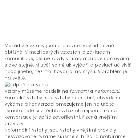
Mezilidské vztahy jsou pro různé typy lidí různě
obtížné. V mezilidských vztazích je základem
komunikace, ale ne každý vnímá a chápe sdělovaná
slova stejně. Mluvčí se nějak vyjádří a posluchač slyší
něco jiného, než měl hovořící na mysli. A problém je
na světě.
Vztahy můžeme rozdělit na
formální
a
neformální.
Formální vztahy jsou vztahy neosobní, obvykle si
vykáme a konverzaci omezujeme jen na určitá
témata. Lidé si v těchto vztazích nejsou blízcí a
konverzace je spíše zdvořilostní, řízená vnějšími
pravidly.
Neformální vztahy jsou vztahy vnějšími pravidly
nesvazované, tykáme si, jsme si blízcí a probíráme