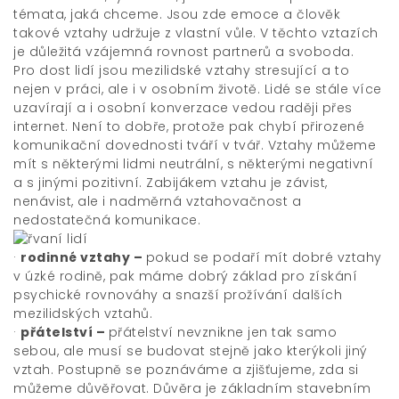
témata, jaká chceme. Jsou zde emoce a člověk
takové vztahy udržuje z vlastní vůle. V těchto vztazích
je důležitá vzájemná rovnost partnerů a svoboda.
Pro dost lidí jsou mezilidské vztahy stresující a to
nejen v práci, ale i v osobním životě. Lidé se stále více
uzavírají a i osobní konverzace vedou raději přes
internet. Není to dobře, protože pak chybí přirozené
komunikační dovednosti tváří v tvář. Vztahy můžeme
mít s některými lidmi neutrální, s některými negativní
a s jinými pozitivní. Zabijákem vztahu je závist,
nenávist, ale i nadměrná vztahovačnost a
nedostatečná komunikace.
·
rodinné vztahy –
pokud se podaří mít dobré vztahy
v úzké rodině, pak máme dobrý základ pro získání
psychické rovnováhy a snazší prožívání dalších
mezilidských vztahů.
·
přátelství –
přátelství nevznikne jen tak samo
sebou, ale musí se budovat stejně jako kterýkoli jiný
vztah. Postupně se poznáváme a zjišťujeme, zda si
můžeme důvěřovat. Důvěra je základním stavebním