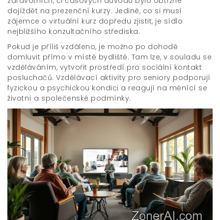
zdravotních, či časových důvodů bylo obtížné
dojíždět na prezenční kurzy. Jediné, co si musí
zájemce o virtuální kurz dopředu zjistit, je sídlo
nejbližšího konzultačního střediska.
Pokud je příliš vzdáleno, je možno po dohodě
domluvit přímo v místě bydliště. Tam lze, v souladu se
vzděláváním, vytvořit prostředí pro sociální kontakt
posluchačů. Vzdělávací aktivity pro seniory podporují
fyzickou a psychickou kondici a reagují na měnící se
životní a společenské podmínky.