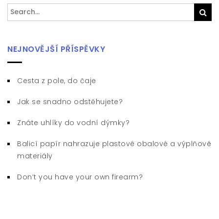
Search
Sea
for:
NEJNOVĚJŠÍ PŘÍSPĚVKY
Cesta z pole, do čaje
Jak se snadno odstěhujete?
Znáte uhlíky do vodní dýmky?
Balicí papír nahrazuje plastové obalové a výplňové
materiály
Don’t you have your own firearm?