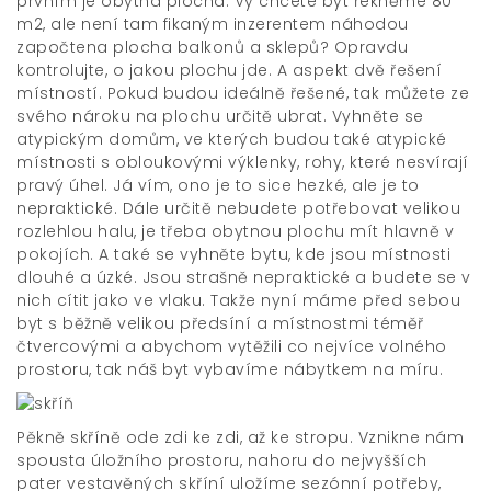
prvním je obytná plocha. Vy chcete byt řekněme 80
m2, ale není tam fikaným inzerentem náhodou
započtena plocha balkonů a sklepů? Opravdu
kontrolujte, o jakou plochu jde. A aspekt dvě řešení
místností. Pokud budou ideálně řešené, tak můžete ze
svého nároku na plochu určitě ubrat. Vyhněte se
atypickým domům, ve kterých budou také atypické
místnosti s obloukovými výklenky, rohy, které nesvírají
pravý úhel. Já vím, ono je to sice hezké, ale je to
nepraktické. Dále určitě nebudete potřebovat velikou
rozlehlou halu, je třeba obytnou plochu mít hlavně v
pokojích. A také se vyhněte bytu, kde jsou místnosti
dlouhé a úzké. Jsou strašně nepraktické a budete se v
nich cítit jako ve vlaku. Takže nyní máme před sebou
byt s běžně velikou předsíní a místnostmi téměř
čtvercovými a abychom vytěžili co nejvíce volného
prostoru, tak náš byt vybavíme nábytkem na míru.
Pěkně skříně ode zdi ke zdi, až ke stropu. Vznikne nám
spousta úložního prostoru, nahoru do nejvyšších
pater
vestavěných skříní
uložíme sezónní potřeby,