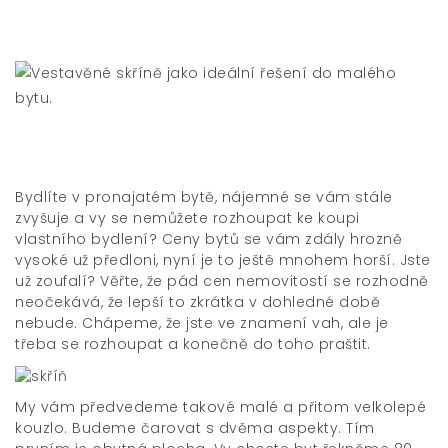
Bydlíte v pronajatém bytě, nájemné se vám stále
zvyšuje a vy se nemůžete rozhoupat ke koupi
vlastního bydlení? Ceny bytů se vám zdály hrozně
vysoké už předloni, nyní je to ještě mnohem horší. Jste
už zoufalí? Věřte, že pád cen nemovitostí se rozhodně
neočekává, že lepší to zkrátka v dohledné době
nebude. Chápeme, že jste ve znamení vah, ale je
třeba se rozhoupat a konečně do toho praštit.
My vám předvedeme takové malé a přitom velkolepé
kouzlo. Budeme čarovat s dvěma aspekty. Tím