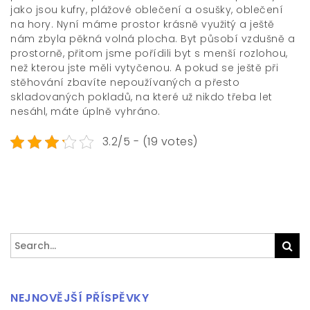
jako jsou kufry, plážové oblečení a osušky, oblečení
na hory. Nyní máme prostor krásně využitý a ještě
nám zbyla pěkná volná plocha. Byt působí vzdušně a
prostorně, přitom jsme pořídili byt s menší rozlohou,
než kterou jste měli vytyčenou. A pokud se ještě při
stěhování zbavíte nepoužívaných a přesto
skladovaných pokladů, na které už nikdo třeba let
nesáhl, máte úplně vyhráno.
3.2/5 - (19 votes)
Search
Sea
for:
NEJNOVĚJŠÍ PŘÍSPĚVKY