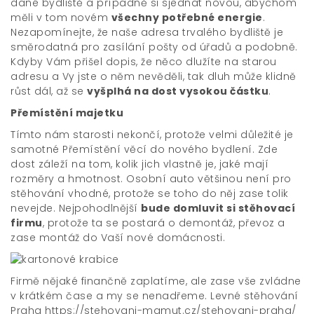
dané bydliště a případně si sjednat novou, abychom
měli v tom novém
všechny potřebné energie
.
Nezapomínejte, že naše adresa trvalého bydliště je
směrodatná pro zasílání pošty od úřadů a podobně.
Kdyby Vám přišel dopis, že něco dlužíte na starou
adresu a Vy jste o něm nevěděli, tak dluh může klidně
růst dál, až se
vyšplhá na dost vysokou částku
.
Přemístění majetku
Tímto nám starosti nekončí, protože velmi důležité je
samotné Přemístění věcí do nového bydlení. Zde
dost záleží na tom, kolik jich vlastně je, jaké mají
rozměry a hmotnost. Osobní auto většinou není pro
stěhování vhodné, protože se toho do něj zase tolik
nevejde. Nejpohodlnější
bude domluvit si stěhovací
firmu
, protože ta se postará o demontáž, převoz a
zase montáž do Vaší nové domácnosti.
Firmě nějaké finančně zaplatíme, ale zase vše zvládne
v krátkém čase a my se nenadřeme.
Levné stěhování
Praha https://stehovani-mamut.cz/stehovani-praha/