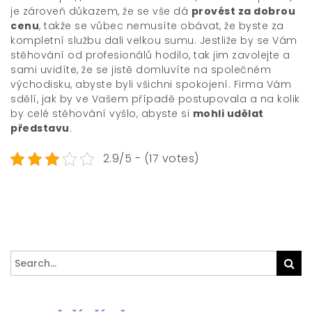
je zároveň důkazem, že se vše dá
provést za dobrou
cenu
, takže se vůbec nemusíte obávat, že byste za
kompletní službu dali velkou sumu. Jestliže by se Vám
stěhování od profesionálů hodilo, tak jim zavolejte a
sami uvidíte, že se jistě domluvíte na společném
východisku, abyste byli všichni spokojení. Firma Vám
sdělí, jak by ve Vašem případě postupovala a na kolik
by celé stěhování vyšlo, abyste si
mohli udělat
představu
.
2.9/5 - (17 votes)
Search
Sea
for: