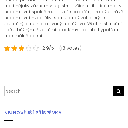
mají nějaký záznam v registru. I všichni tito lidé mají v
nebankovní společnosti dveře dokořán, protože právě
nebankovní hypotéky jsou tu pro život, který je
skutečný
, a ne nalakovaný na růžovo. Všichni skuteční
lidé s běžnými životními problémy tak tuto hypotéku
maximálně ocení.
2.9/5 - (13 votes)
Search
Sea
for:
NEJNOVĚJŠÍ PŘÍSPĚVKY