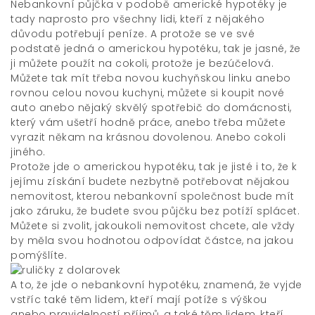
Nebankovní půjčka v podobě americké hypotéky je
tady naprosto pro všechny lidi, kteří z nějakého
důvodu potřebují peníze. A protože se ve své
podstatě jedná o americkou hypotéku, tak je jasné, že
ji můžete použít na cokoli, protože je bezúčelová.
Můžete tak mít třeba novou kuchyňskou linku anebo
rovnou celou novou kuchyni, můžete si koupit nové
auto anebo nějaký skvělý spotřebič do domácnosti,
který vám ušetří hodně práce, anebo třeba můžete
vyrazit někam na krásnou dovolenou. Anebo cokoli
jiného.
Protože jde o americkou hypotéku, tak je jisté i to, že k
jejímu získání budete nezbytně potřebovat nějakou
nemovitost, kterou nebankovní společnost bude mít
jako záruku, že budete svou půjčku bez potíží splácet.
Můžete si zvolit, jakoukoli nemovitost chcete, ale vždy
by měla svou hodnotou odpovídat částce, na jakou
pomýšlíte.
A to, že jde o nebankovní hypotéku, znamená, že vyjde
vstříc také těm lidem, kteří mají potíže s výškou
anebo pravidelností příjmů, a také těm lidem, kteří