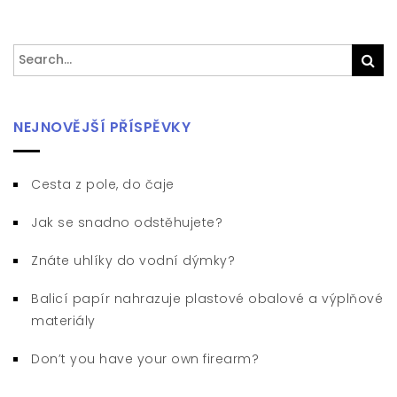
Search
Sea
for:
NEJNOVĚJŠÍ PŘÍSPĚVKY
Cesta z pole, do čaje
Jak se snadno odstěhujete?
Znáte uhlíky do vodní dýmky?
Balicí papír nahrazuje plastové obalové a výplňové
materiály
Don’t you have your own firearm?