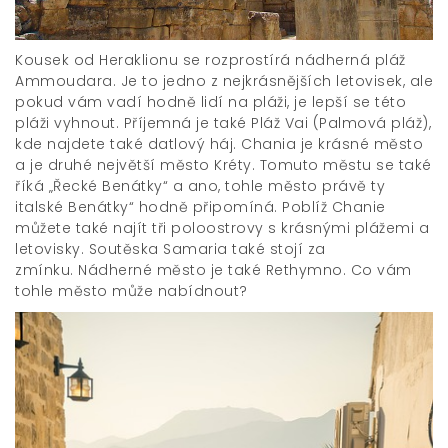
Kousek od Heraklionu se rozprostírá nádherná pláž
Ammoudara. Je to jedno z nejkrásnějších letovisek, ale
pokud vám vadí hodně lidí na pláži, je lepší se této
pláži vyhnout. Příjemná je také Pláž Vai (Palmová pláž),
kde najdete také datlový háj. Chania je krásné město
a je druhé největší město Kréty. Tomuto městu se také
říká „Řecké Benátky“ a ano, tohle město právě ty
italské Benátky“ hodně připomíná. Poblíž Chanie
můžete také najít tři poloostrovy s krásnými plážemi a
letovisky. Soutěska Samaria také stojí za
zmínku. Nádherné město je také Rethymno. Co vám
tohle město může nabídnout?