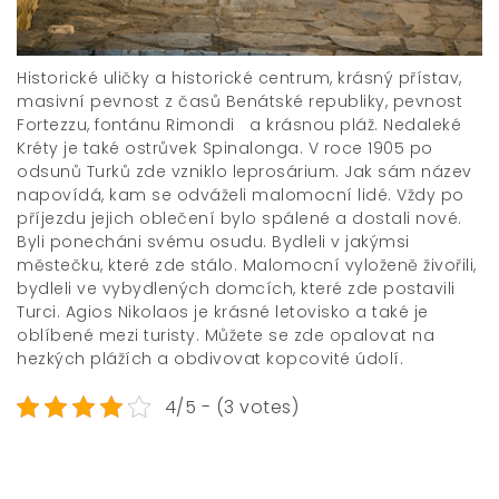
Historické uličky a historické centrum, krásný přístav,
masivní pevnost z časů Benátské republiky, pevnost
Fortezzu, fontánu Rimondi a krásnou pláž. Nedaleké
Kréty je také ostrůvek Spinalonga. V roce 1905 po
odsunů Turků zde vzniklo leprosárium. Jak sám název
napovídá, kam se odváželi malomocní lidé. Vždy po
příjezdu jejich oblečení bylo spálené a dostali nové.
Byli ponecháni svému osudu. Bydleli v jakýmsi
městečku, které zde stálo. Malomocní vyloženě živořili,
bydleli ve vybydlených domcích, které zde postavili
Turci. Agios Nikolaos je krásné letovisko a také je
oblíbené mezi turisty. Můžete se zde opalovat na
hezkých plážích a obdivovat kopcovité údolí.
4/5 - (3 votes)