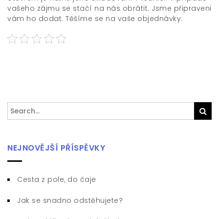
vašeho zájmu se stačí na nás obrátit. Jsme připraveni
vám ho dodat. Těšíme se na vaše objednávky.
Search
Sea
for:
NEJNOVĚJŠÍ PŘÍSPĚVKY
Cesta z pole, do čaje
Jak se snadno odstěhujete?