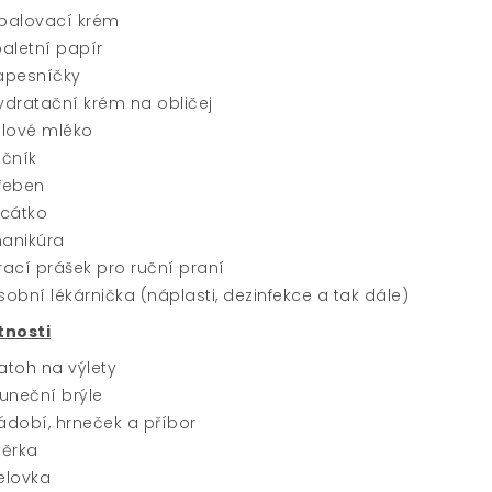
palovací krém
oaletní papír
apesníčky
ydratační krém na obličej
ělové mléko
učník
řeben
rcátko
anikúra
rací prášek pro ruční praní
sobní lékárnička (náplasti, dezinfekce a tak dále)
tnosti
atoh na výlety
luneční brýle
ádobí, hrneček a příbor
těrka
elovka