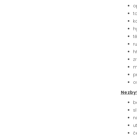
o
t
k
h
t
r
h
z
m
p
o
Nezby
b
s
n
u
č