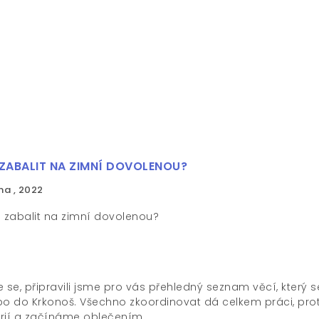
 ZABALIT NA ZIMNÍ DOVOLENOU?
na , 2022
 se, připravili jsme pro vás přehledný seznam věcí, který 
bo do Krkonoš. Všechno zkoordinovat dá celkem práci, prot
rií a začínáme oblečením.