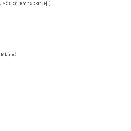
y vás příjemně zahřejí)
 dělané)