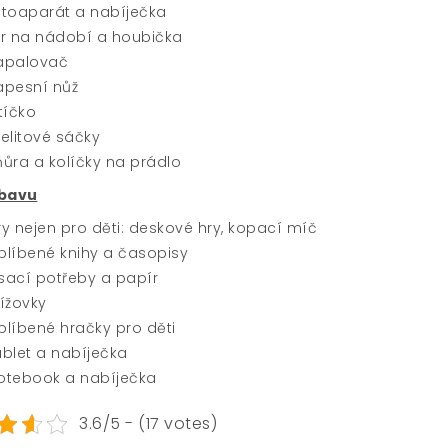
otoaparát a nabíječka
ar na nádobí a houbička
apalovač
apesní nůž
itíčko
gelitové sáčky
ňůra a kolíčky na prádlo
ábavu
ry nejen pro děti: deskové hry, kopací míč
blíbené knihy a časopisy
sací potřeby a papír
řížovky
blíbené hračky pro děti
ablet a nabíječka
otebook a nabíječka
3.6/5 - (17 votes)