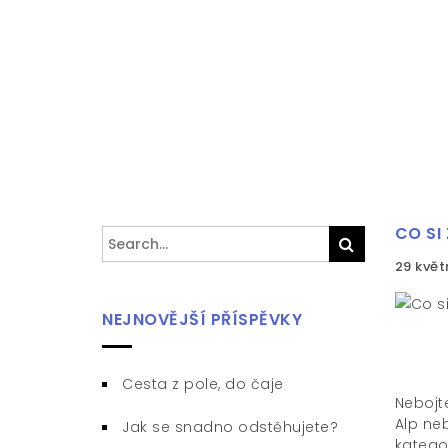
CO SI
Search
Search
for:
29 květ
NEJNOVĚJŠÍ PŘÍSPĚVKY
Cesta z pole, do čaje
Nebojte
Alp ne
Jak se snadno odstěhujete?
katego