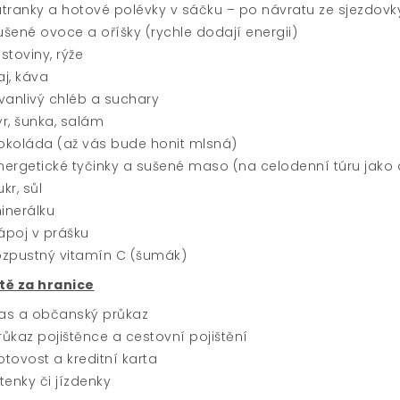
atranky a hotové polévky v sáčku – po návratu ze sjezdovk
ušené ovoce a oříšky (rychle dodají energii)
ěstoviny, rýže
aj, káva
rvanlivý chléb a suchary
ýr, šunka, salám
okoláda (až vás bude honit mlsná)
nergetické tyčinky a sušené maso (na celodenní túru jako
kr, sůl
inerálku
ápoj v prášku
ozpustný vitamín C (šumák)
stě za hranice
as a občanský průkaz
růkaz pojištěnce a cestovní pojištění
otovost a kreditní karta
etenky či jízdenky