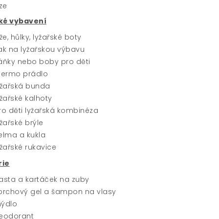
ké vybavení
yže, hůlky, lyžařské boty
ak na lyžařskou výbavu
áňky nebo boby pro děti
hermo prádlo
yžařská bunda
yžařské kalhoty
ro děti lyžařská kombinéza
yžařské brýle
elma a kukla
yžařské rukavice
rie
asta a kartáček na zuby
prchový gel a šampon na vlasy
ýdlo
eodorant