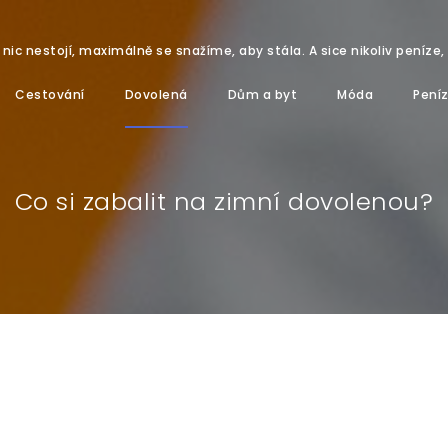
ic nestojí, maximálně se snažíme, aby stála. A sice nikoliv peníze, 
Cestování
Dovolená
Dům a byt
Móda
Pení
Co si zabalit na zimní dovolenou?