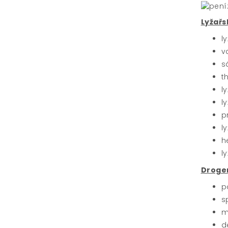
Lyžařs
l
v
s
t
l
l
p
l
h
l
Droge
p
s
m
d