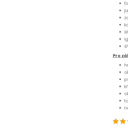
f
j
z
k
š
i
š
Pro z
h
o
p
k
o
t
n