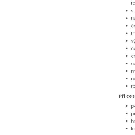
t
s
t
č
t
s
č
e
cu
m
n
r
Při ce
p
p
h
l