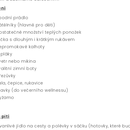
ení
podní prádlo
átělníky (hlavně pro děti)
ostatečné množství teplých ponožek
rička s dlouhým i krátkým rukávem
epromokavé kalhoty
epláky
vetr nebo mikina
valitní zimní boty
řezůvky
ála, čepice, rukavice
lavky (do večerního wellnessu)
yžamo
 pití
rvanlivé jídlo na cesty a polévky v sáčku (hotovky, které bud