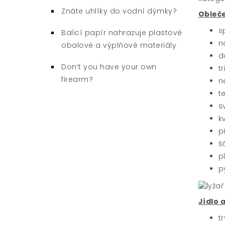
Znáte uhlíky do vodní dýmky?
Obleč
s
Balicí papír nahrazuje plastové
n
obalové a výplňové materiály
d
Don’t you have your own
t
firearm?
n
t
s
k
p
š
p
p
Jídlo a
t