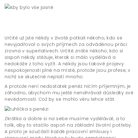
Určitě už jste někdy v životě potkali někoho, kdo se
nevyjadřoval o svých příjmech za odváděnou práci
zrovna v superlativech. Určitě znáte někoho, kdo si
aspoň někdy stěžuje, kterak si málo vydělává a
nedokáže z toho vyžít. A někdy jsou takové projevy
nespokojenosti plně na místě, protože jsou profese, v
nichž se skutečně neplatí mnoho.
A protože není nedostatek peněz ničím příjemným, je
záhodno, abychom mu ještě nenahrávali důsledky své
nevědomosti. Což by se mohlo věru lehce stát.
Zkrátka a dobře si na sebe musíme vydělávat, a to
tolik, aby to stačilo aspoň na základní životní potřeby.
A proto je součástí každé pracovní smlouvy i
stanovení mzdy, která se tu bude zaměstnanci