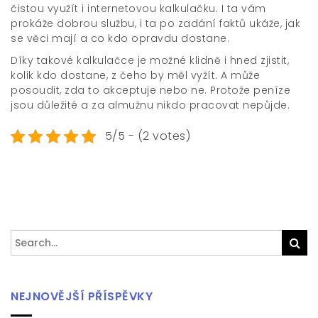
čistou využít i internetovou kalkulačku. I ta vám
prokáže dobrou službu, i ta po zadání faktů ukáže, jak
se věci mají a co kdo opravdu dostane.
Díky takové kalkulačce je možné klidně i hned zjistit,
kolik kdo dostane, z čeho by měl vyžít. A může
posoudit, zda to akceptuje nebo ne. Protože peníze
jsou důležité a za almužnu nikdo pracovat nepůjde.
5/5 - (2 votes)
Search
Sea
for:
NEJNOVĚJŠÍ PŘÍSPĚVKY