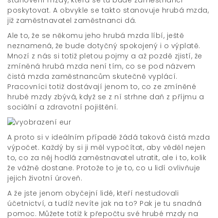
poskytovat. A obvykle se takto stanovuje hrubá mzda,
již zaměstnavatel zaměstnanci dá.
Ale to, že se někomu jeho hrubá mzda líbí, ještě
neznamená, že bude dotyčný spokojený i o výplatě.
Mnozí z nás si totiž pletou pojmy a až pozdě zjistí, že
zmíněná hrubá mzda není tím, co se pod názvem
čistá mzda zaměstnancům skutečně vyplácí.
Pracovníci totiž dostávají jenom to, co ze zmíněné
hrubé mzdy zbývá, když se z ní strhne daň z příjmu a
sociální a zdravotní pojištění.
A proto si v ideálním případě žádá taková
čistá mzda
výpočet
. Každý by si ji měl vypočítat, aby věděl nejen
to, co za něj hodlá zaměstnavatel utratit, ale i to, kolik
že vážně dostane. Protože to je to, co u lidí ovlivňuje
jejich životní úroveň.
A že jste jenom obyčejní lidé, kteří nestudovali
účetnictví, a tudíž nevíte jak na to? Pak je tu snadná
pomoc. Můžete totiž k přepočtu své hrubé mzdy na